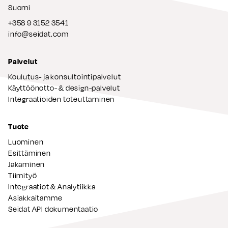
Suomi
+358 9 3152 3541
info@seidat.com
Palvelut
Koulutus- ja konsultointipalvelut
Käyttöönotto- & design-palvelut
Integraatioiden toteuttaminen
Tuote
Luominen
Esittäminen
Jakaminen
Tiimityö
Integraatiot & Analytiikka
Asiakkaitamme
Seidat API dokumentaatio