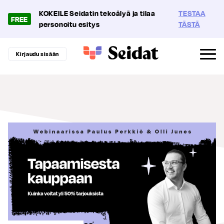
KOKEILE Seidatin tekoälyä ja tilaa
TESTAA
FREE
personoitu esitys
TÄSTÄ
Kirjaudu sisään