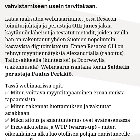
vahvistamiseen usein tarvitakaan.
Lataa maksuton webinaarimme, jossa Resacon
toimitusjohtaja ja perustaja
Olli Junes
jakaa
käytännönläheiset ja testatut metodit, joiden avulla
hän on rakentanut yhden Suomen nopeimmin
kasvavista digitoimistoista. Ennen Resacoa Olli on
tehnyt myyntiennätyksiä Alexandrialla (rahoitus),
Talliosakkeella (kiinteistöt) ja Doorwaylla
(rakennusala). Webinaarin isäntänä toimii
Seidatin
perustaja Paulus Perkkiö.
Tässä webinaarissa opit:
✅ Miten voittava myyntitapaaminen eroaa muista
tapaamisista
✅ Miten rakennat luottamuksen ja vakuutat
asiakkaan
✅ Miksi aitous ja asiantuntemus ovat avainasemassa
✅ Ensivaikutelma ja
WUP (warm-up)
– miten
oikeanlainen alku luo otollisen pohjan onnistuneelle