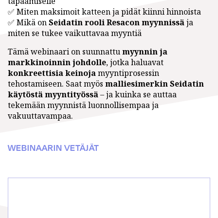
tapaamiselle
✅ Miten maksimoit katteen ja pidät kiinni hinnoista
✅ Mikä on
Seidatin rooli Resacon myynnissä
ja
miten se tukee vaikuttavaa myyntiä
Tämä webinaari on suunnattu
myynnin ja
markkinoinnin johdolle
, jotka haluavat
konkreettisia keinoja
myyntiprosessin
tehostamiseen. Saat myös
malliesimerkin Seidatin
käytöstä myyntityössä
– ja kuinka se auttaa
tekemään myynnistä luonnollisempaa ja
vakuuttavampaa.
WEBINAARIN VETÄJÄT