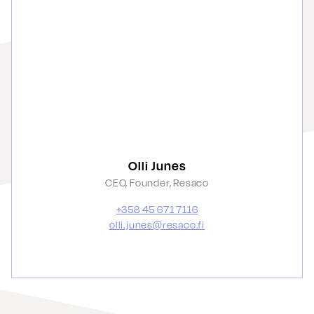
Olli Junes
CEO, Founder, Resaco
+358 45 671 7116
olli.junes@resaco.fi