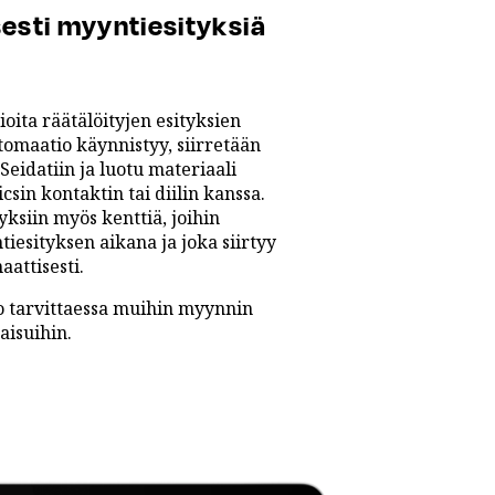
esti myyntiesityksiä
ita räätälöityjen esityksien
omaatio käynnistyy, siirretään
Seidatiin ja luotu materiaali
sin kontaktin tai diilin kanssa.
tyksiin myös kenttiä, joihin
tiesityksen aikana ja joka siirtyy
attisesti.
o tarvittaessa muihin myynnin
aisuihin.