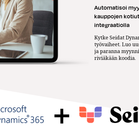
Automatisoi myy
kauppojen kotiu
integraatiolla
Kytke Seidat Dyna
työvaiheet. Luo uu
ja paranna myynnin
riviäkään koodia.