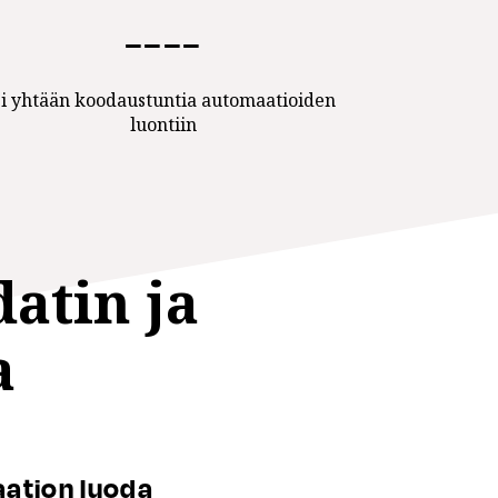
−−−−
i yhtään koodaustuntia automaatioiden
luontiin
atin ja
a
aation luoda