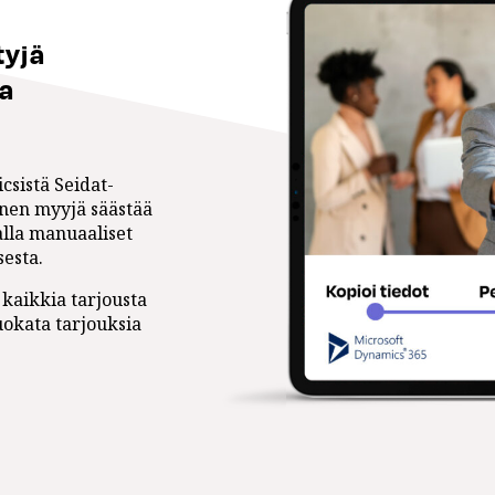
tyjä
la
icsistä Seidat-
inen myyjä säästää
alla manuaaliset
sesta.
 kaikkia tarjousta
muokata tarjouksia