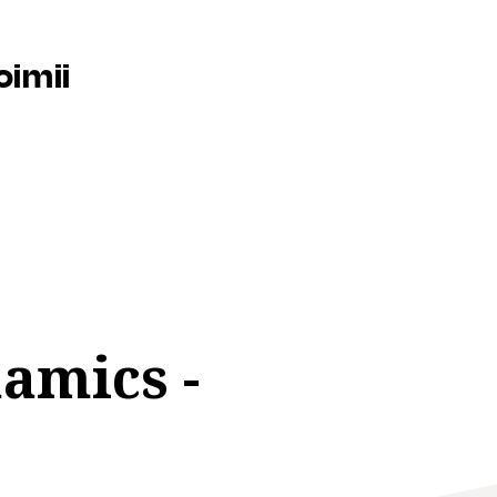
oimii
amics -