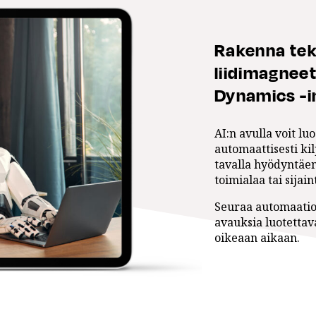
Rakenna tek
liidimagnee
Dynamics -i
AI:n avulla voit lu
automaattisesti kil
tavalla hyödyntäen
toimialaa tai sijain
Seuraa automaatio
avauksia luotettava
oikeaan aikaan.