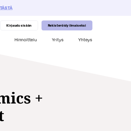
 TÄSTÄ
Kirjaudu sisään
Rekisteröidy ilmaiseksi
Hinnoittelu
Yritys
Yhteys
ut
otto- & Design-palvelut
 ja konsultointipalvelut
tioiden toteuttaminen
mics +
t