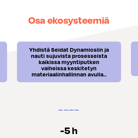
Osa ekosysteemiä
Yhdistä Seidat Dynamicsiin ja
nauti sujuvista prosesseista
kaikissa myyntiputken
vaiheissa keskitetyn
materiaalinhallinnan avulla..
−−−−
-5 h