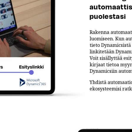
automaattis
puolestasi
Rakenna automaatio
luomiseen. Kun aut
tieto Dynamicsistä 
linkitetään Dynamic
Voit sisällyttää esi
kirjaat tietoa myyn
Dynamicsiin automa
Yhdistä automaati
ekosysteemisi ratk