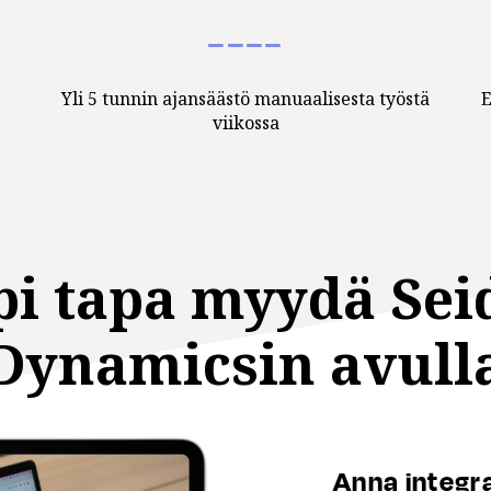
−−−−
Yli 5 tunnin ajansäästö manuaalisesta työstä
E
viikossa
i tapa myydä Seid
Dynamicsin avull
Anna integr