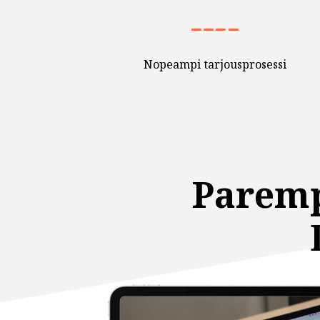
−
−−−
Nopeampi tarjousprosessi
Paremp