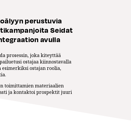
oälyyn perustuvia
ttikampanjoita Seidat
ntegraation avulla
oda prosessin, joka kiteyttää
pailuetusi ostajaa kiinnostavalla
 esimerkiksi ostajan roolia,
tia.
n toimittamien materiaalien
sti ja kontaktoi prospektit juuri