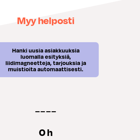
Myy helposti
Hanki uusia asiakkuuksia
luomalla esityksiä,
liidimagneetteja, tarjouksia ja
muistioita automaattisesti.
−−−−
0 h