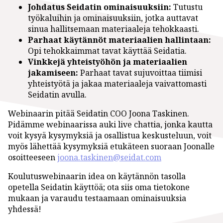
Johdatus Seidatin ominaisuuksiin:
Tutustu
työkaluihin ja ominaisuuksiin, jotka auttavat
sinua hallitsemaan materiaaleja tehokkaasti.
Parhaat käytännöt materiaalien hallintaan:
Opi tehokkaimmat tavat käyttää Seidatia.
Vinkkejä yhteistyöhön ja materiaalien
jakamiseen:
Parhaat tavat sujuvoittaa tiimisi
yhteistyötä ja jakaa materiaaleja vaivattomasti
Seidatin avulla.
Webinaarin pitää Seidatin COO Joona Taskinen.
Pidämme webinaarissa auki live chattia, jonka kautta
voit kysyä kysymyksiä ja osallistua keskusteluun, voit
myös lähettää kysymyksiä etukäteen suoraan Joonalle
osoitteeseen
joona.taskinen@seidat.com
Koulutuswebinaarin idea on käytännön tasolla
opetella Seidatin käyttöä; ota siis oma tietokone
mukaan ja varaudu testaamaan ominaisuuksia
yhdessä!