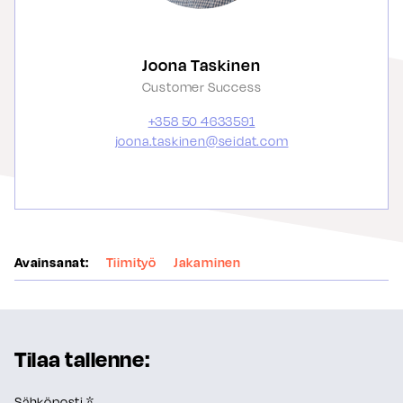
Joona Taskinen
Customer Success
+358 50 4633591
joona.taskinen@seidat.com
Avainsanat:
Tiimityö
Jakaminen
Tilaa tallenne:
Sähköposti *