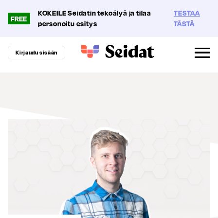
KOKEILE Seidatin tekoälyä ja tilaa
TESTAA
FREE
personoitu esitys
TÄSTÄ
Kirjaudu sisään